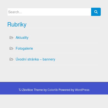
Search
for:
Rubriky
Aktuality
Fotogalerie
Úvodní stránka – bannery
TJ Závišice Theme by
Colorlib
Powered by
WordPress