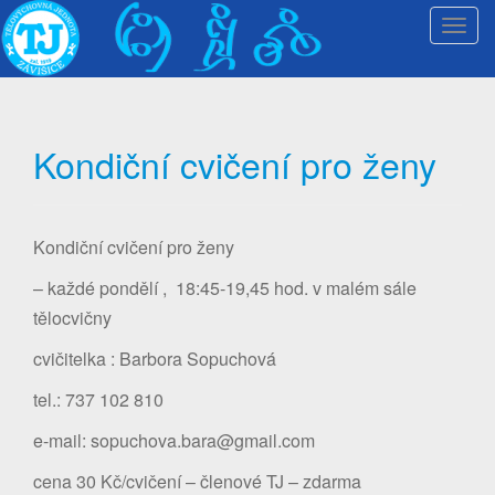
T
o
g
g
l
Kondiční cvičení pro ženy
e
n
a
v
Kondiční cvičení pro ženy
i
g
– každé pondělí , 18:45-19,45 hod. v malém sále
a
tělocvičny
t
cvičitelka : Barbora Sopuchová
i
o
tel.: 737 102 810
n
e-mail: sopuchova.bara@gmail.com
cena 30 Kč/cvičení – členové TJ – zdarma