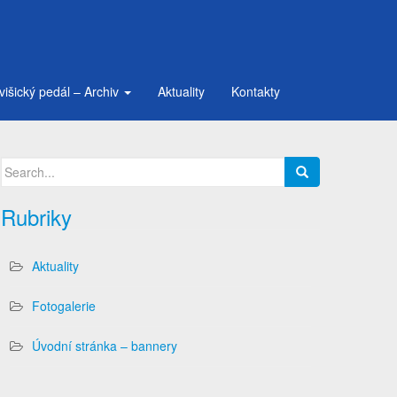
višický pedál – Archiv
Aktuality
Kontakty
Search
for:
Rubriky
Aktuality
Fotogalerie
Úvodní stránka – bannery