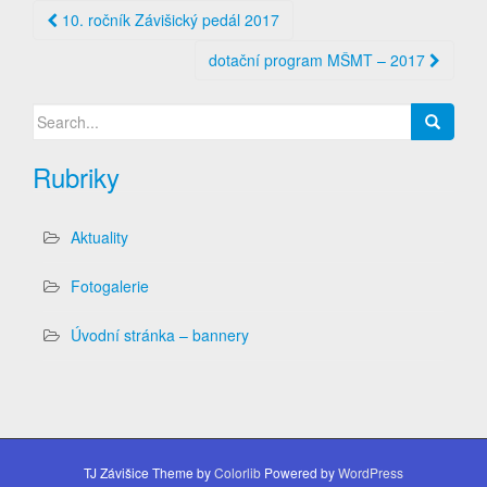
Post
10. ročník Závišický pedál 2017
navigation
dotační program MŠMT – 2017
Search
for:
Rubriky
Aktuality
Fotogalerie
Úvodní stránka – bannery
TJ Závišice Theme by
Colorlib
Powered by
WordPress