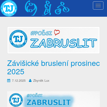
T
o
g
g
l
e
n
a
v
i
Závišické bruslení prosinec
g
a
2025
t
i
7.12.2025
Zbyněk Lux
o
n